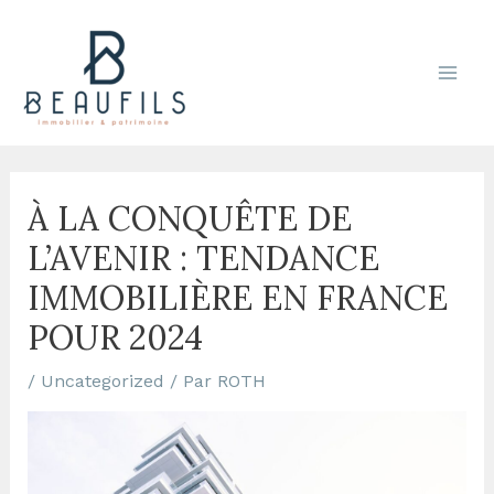
Aller
Navigation
Mai
au
des
Men
contenu
articles
À LA CONQUÊTE DE
L’AVENIR : TENDANCE
IMMOBILIÈRE EN FRANCE
POUR 2024
/
Uncategorized
/ Par
ROTH