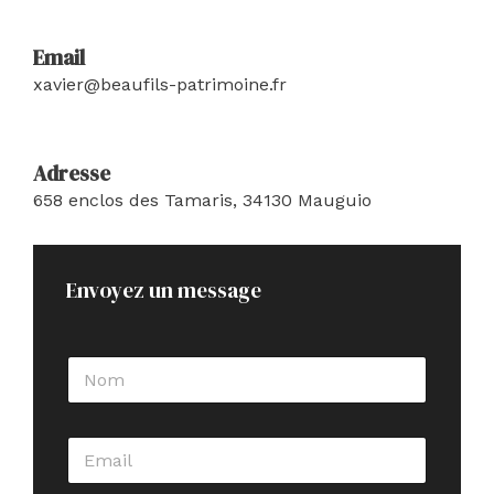
Email
xavier@beaufils-patrimoine.fr
Adresse
658 enclos des Tamaris, 34130 Mauguio
Envoyez un message
N
o
m
*
E
E
m
m
a
a
i