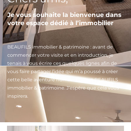
Je vous souhaite la bienvenue dans
votre espace dédié à l’immobilier
BEAUFILS immobilier & patrimoine : avant de
commencer votre visite et en introduction, je
tenais à vous écrire ces quelques lignes afin de
vous faire partager l’idée qui m’a poussé à créer
cette belle aventure humaine qu’est BEAUFILS
immobilier & patrimoine. J’espère que cela vous
inspirera.